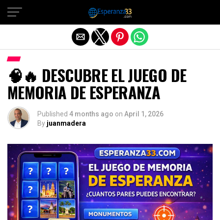
Exit mobile version
🧠🔥 DESCUBRE EL JUEGO DE
MEMORIA DE ESPERANZA
Published
4 months ago
on
April 1, 2026
By
juanmadera