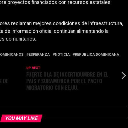
bre proyectos financiados con recursos estatales
tores reclaman mejores condiciones de infraestructura,
lta de información oficial continúan alimentando la
es comunitarios.
DOMINICANOS
ESPERANZA
NOTICIA
REPUBLICA DOMINICANA
UP NEXT
FUERTE OLA DE INCERTIDUMBRE EN EL
S DE
PAÍS Y SURAMÉRICA POR EL PACTO
MIGRATORIO CON EE.UU.
YOU MAY LIKE