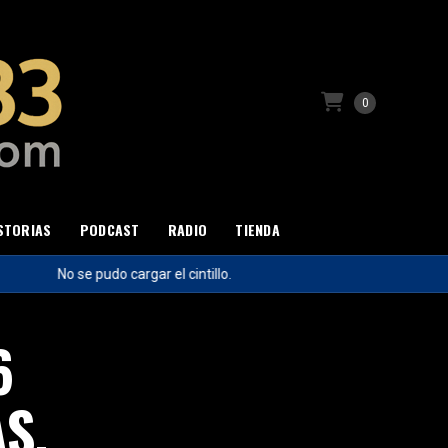
0
STORIAS
PODCAST
RADIO
TIENDA
No se pudo cargar el cintillo.
6
S,