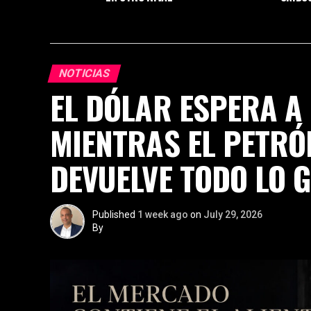
NOTICIAS
EL DÓLAR ESPERA A
MIENTRAS EL PETRÓ
DEVUELVE TODO LO 
Published
1 week ago
on
July 29, 2026
By
juanmadera