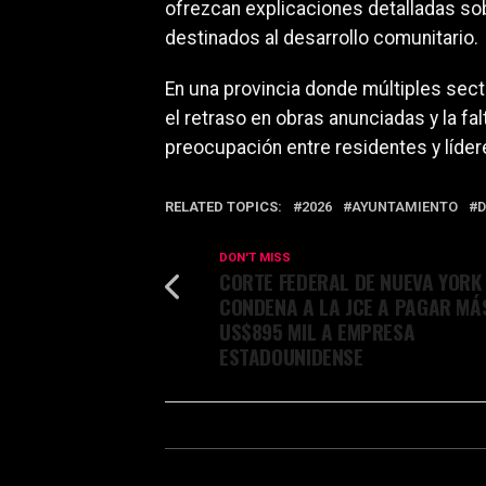
ofrezcan explicaciones detalladas so
destinados al desarrollo comunitario.
En una provincia donde múltiples sec
el retraso en obras anunciadas y la fa
preocupación entre residentes y líder
RELATED TOPICS:
2026
AYUNTAMIENTO
DON'T MISS
CORTE FEDERAL DE NUEVA YORK
CONDENA A LA JCE A PAGAR MÁ
US$895 MIL A EMPRESA
ESTADOUNIDENSE