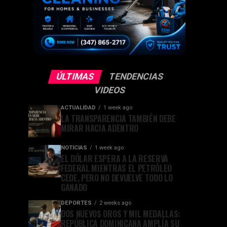
ÚLTIMAS
TENDENCIAS
VIDEOS
ACTUALIDAD
1 week ago
LA TRANSPARENCIA TAMBIÉN DEBE
MIRAR HACIA ADENTRO
NOTICIAS
1 week ago
EL DÓLAR ESPERA A LA RESERVA
FEDERAL MIENTRAS EL PETRÓLEO
CEDE, PERO NO DEVUELVE TODO LO
GANADO
DEPORTES
2 weeks ago
DOS NUEVOS OROS Y MIL MEDALLAS:
REPÚBLICA DOMINICANA AMPLÍA SU