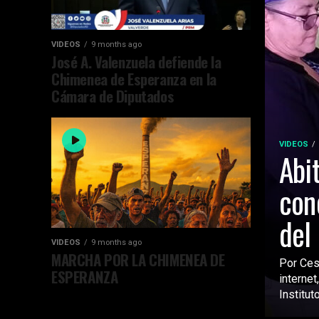
VIDEOS
9 months ago
José A. Valenzuela defiende la
Chimenea de Esperanza en la
Cámara de Diputados
VIDEOS
Abi
con
del
VIDEOS
9 months ago
MARCHA POR LA CHIMENEA DE
Por Ces
ESPERANZA
internet
Instituto.