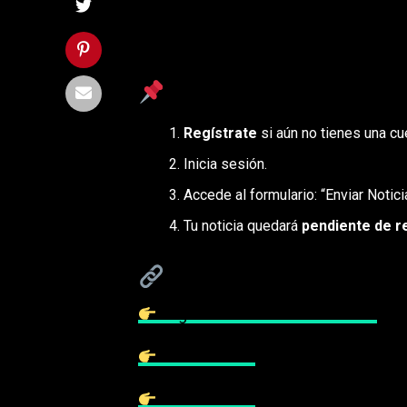
Bienvenido a la plataforma oficial pa
desean compartir información respon
¿Cómo funciona?
Regístrate
si aún no tienes una cu
Inicia sesión.
Accede al formulario: “Enviar Noticia
Tu noticia quedará
pendiente de r
Accesos rápidos
Registrarse como Colaborador
Iniciar Sesión
Enviar Noticia