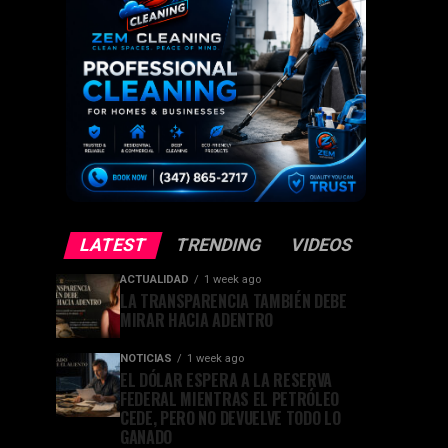
LATEST
TRENDING
VIDEOS
ACTUALIDAD
1 week ago
LA TRANSPARENCIA TAMBIÉN DEBE
MIRAR HACIA ADENTRO
NOTICIAS
1 week ago
EL DÓLAR ESPERA A LA RESERVA
FEDERAL MIENTRAS EL PETRÓLEO
CEDE, PERO NO DEVUELVE TODO LO
GANADO