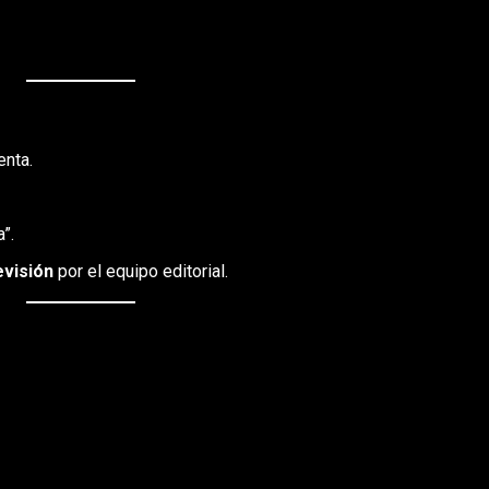
ra colaboradores, corresponsales y ciudadanos que
sable con nuestra comunidad.
enta.
”.
evisión
por el equipo editorial.