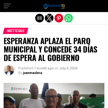
Exit mobile version
NOTICIAS
ESPERANZA APLAZA EL PARO
MUNICIPAL Y CONCEDE 34 DÍAS
DE ESPERA AL GOBIERNO
Published
1 month ago
on
July 4, 2026
By
juanmadera