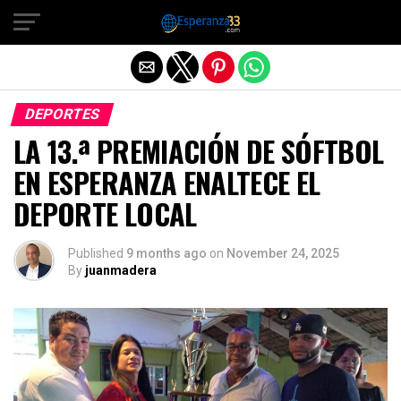
Exit mobile version
DEPORTES
LA 13.ª PREMIACIÓN DE SÓFTBOL
EN ESPERANZA ENALTECE EL
DEPORTE LOCAL
Published
9 months ago
on
November 24, 2025
By
juanmadera