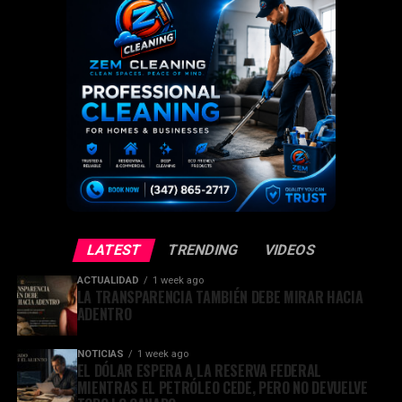
LATEST
TRENDING
VIDEOS
ACTUALIDAD
1 week ago
LA TRANSPARENCIA TAMBIÉN DEBE MIRAR HACIA
ADENTRO
NOTICIAS
1 week ago
EL DÓLAR ESPERA A LA RESERVA FEDERAL
MIENTRAS EL PETRÓLEO CEDE, PERO NO DEVUELVE