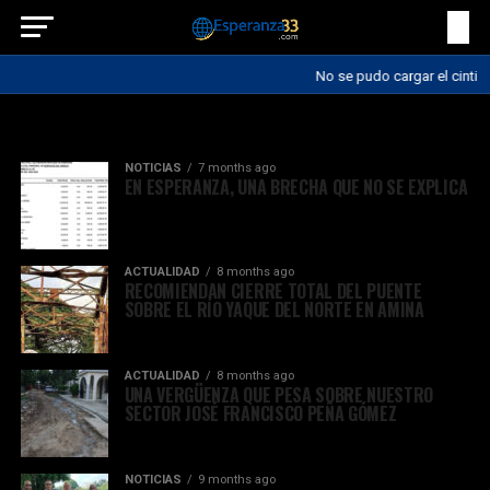
No se pudo cargar el cintillo
All posts tagged "ayuntamiento"
NOTICIAS
7 months ago
EN ESPERANZA, UNA BRECHA QUE NO SE EXPLICA
ACTUALIDAD
8 months ago
RECOMIENDAN CIERRE TOTAL DEL PUENTE
SOBRE EL RÍO YAQUE DEL NORTE EN AMINA
ACTUALIDAD
8 months ago
UNA VERGÜENZA QUE PESA SOBRE NUESTRO
SECTOR JOSÉ FRANCISCO PEÑA GÓMEZ
NOTICIAS
9 months ago