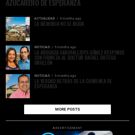
AZUCARERO DE ESPERANZA
ACTUALIDAD
9 months ago
LA MEMORIA NO SE MUDA
NOTICIAS
9 months ago
LA ABOGADA GARUFALLIDYS GÓMEZ RESPONDE
CON FIRMEZA AL DOCTOR RAFAEL ORTEGA
GRULLÓN
NOTICIAS
9 months ago
LA VERDAD DETRÁS DE LA CHIMENEA DE
ESPERANZA
MORE POSTS
ADVERTISEMENT