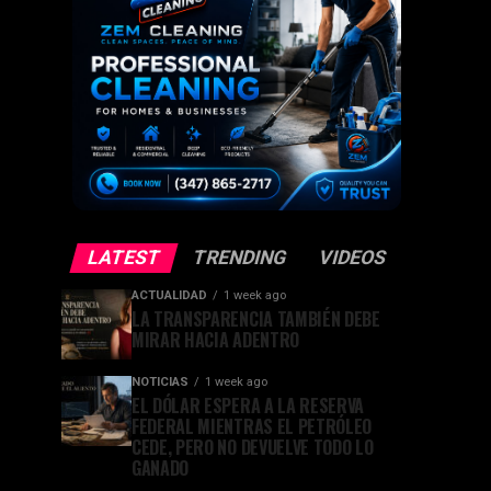
LATEST
TRENDING
VIDEOS
ACTUALIDAD
1 week ago
LA TRANSPARENCIA TAMBIÉN DEBE
MIRAR HACIA ADENTRO
NOTICIAS
1 week ago
EL DÓLAR ESPERA A LA RESERVA
FEDERAL MIENTRAS EL PETRÓLEO
CEDE, PERO NO DEVUELVE TODO LO
GANADO