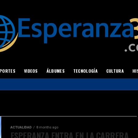
PORTES
VIDEOS
ÁLBUMES
TECNOLOGÍA
CULTURA
HI
All posts tagged "Choza"
ACTUALIDAD
8 months ago
ESPERANZA ENTRA EN LA CARRERA