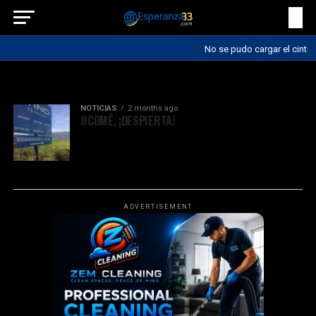
No se pudo cargar el cintill
All posts tagged "jicome"
NOTICIAS
2 months ago
JICOMÉ, ¡DESPIERTA!
ADVERTISEMENT