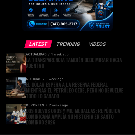
LATEST
TRENDING
VIDEOS
ACTUALIDAD
1 week ago
LA TRANSPARENCIA TAMBIÉN DEBE MIRAR HACIA
ADENTRO
NOTICIAS
1 week ago
EL DÓLAR ESPERA A LA RESERVA FEDERAL
MIENTRAS EL PETRÓLEO CEDE, PERO NO DEVUELVE
TODO LO GANADO
DEPORTES
2 weeks ago
DOS NUEVOS OROS Y MIL MEDALLAS: REPÚBLICA
DOMINICANA AMPLÍA SU HISTORIA EN SANTO
DOMINGO 2026