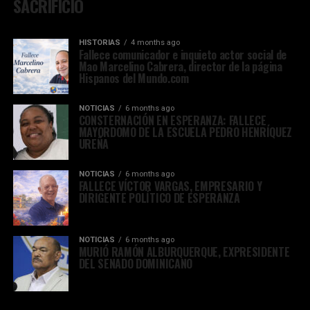
SACRIFICIO
HISTORIAS
4 months ago
Fallece comunicador e inquieto actor social de
Mao Marcelino Cabrera, director de la página
Hispanos del Mundo.com
NOTICIAS
6 months ago
CONSTERNACIÓN EN ESPERANZA: FALLECE
MAYORDOMO DE LA ESCUELA PEDRO HENRÍQUEZ
UREÑA
NOTICIAS
6 months ago
FALLECE VÍCTOR VARGAS, EMPRESARIO Y
DIRIGENTE POLÍTICO DE ESPERANZA
NOTICIAS
6 months ago
MURIÓ RAMÓN ALBURQUERQUE, EXPRESIDENTE
DEL SENADO DOMINICANO