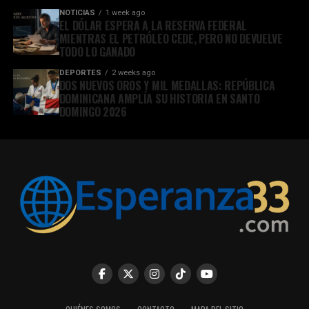
NOTICIAS
1 week ago
EL DÓLAR ESPERA A LA RESERVA FEDERAL
MIENTRAS EL PETRÓLEO CEDE, PERO NO DEVUELVE
TODO LO GANADO
DEPORTES
2 weeks ago
DOS NUEVOS OROS Y MIL MEDALLAS: REPÚBLICA
DOMINICANA AMPLÍA SU HISTORIA EN SANTO
DOMINGO 2026