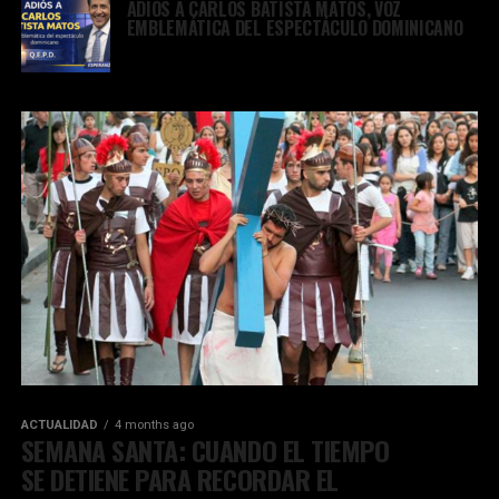
ADIÓS A CARLOS BATISTA MATOS, VOZ
EMBLEMÁTICA DEL ESPECTÁCULO DOMINICANO
ACTUALIDAD
4 months ago
SEMANA SANTA: CUANDO EL TIEMPO
SE DETIENE PARA RECORDAR EL