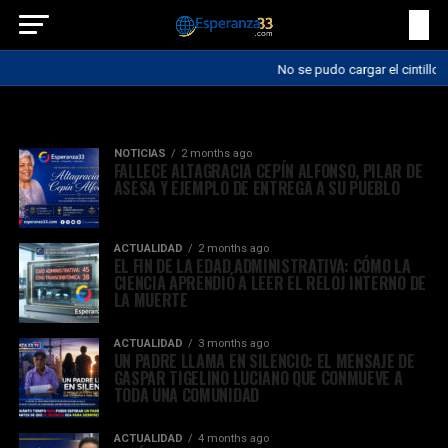
No se pudo cargar el cintillo.
All posts tagged "muerte"
NOTICIAS
2 months ago
FALLECE ALTAGRACIA CEPÍN ALFONSO, PILAR DE
ASESA Y EJEMPLO DE ENTREGA A SU PUEBLO
ACTUALIDAD
2 months ago
EL FIN DE LA EDAD ADMINISTRATIVA: CÓMO LA
CIENCIA APRENDIÓ A LEER EL RELOJ INTERNO DE
LA MUERTE
ACTUALIDAD
3 months ago
UN PADRE LLAMA EN SILENCIO: EL MENSAJE DE
GASPAR TIGELINO LUCIANO QUE CONMUEVE A
TODA UNA COMUNIDAD
ACTUALIDAD
4 months ago