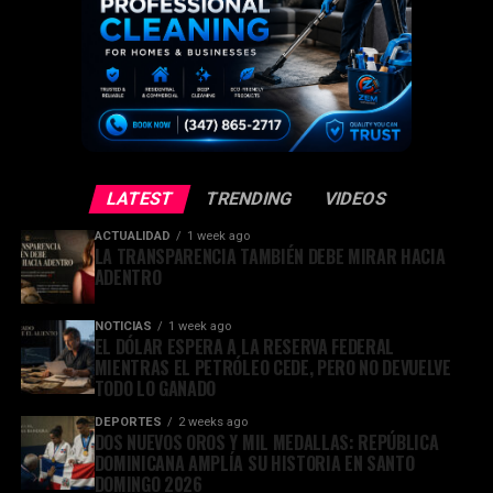
LATEST
TRENDING
VIDEOS
ACTUALIDAD
1 week ago
LA TRANSPARENCIA TAMBIÉN DEBE MIRAR HACIA
ADENTRO
NOTICIAS
1 week ago
EL DÓLAR ESPERA A LA RESERVA FEDERAL
MIENTRAS EL PETRÓLEO CEDE, PERO NO DEVUELVE
TODO LO GANADO
DEPORTES
2 weeks ago
DOS NUEVOS OROS Y MIL MEDALLAS: REPÚBLICA
DOMINICANA AMPLÍA SU HISTORIA EN SANTO
DOMINGO 2026