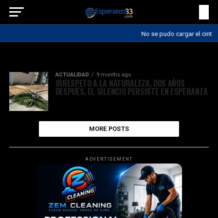
No se pudo cargar el cintill
All posts tagged "naturaleza"
ACTUALIDAD
9 months ago
IRRESPETO A LA NATURALEZA, DOS AÑOS
DESPUÉS, EL SILENCIO PERSISTE EN ESPERANZA
MORE POSTS
ADVERTISEMENT