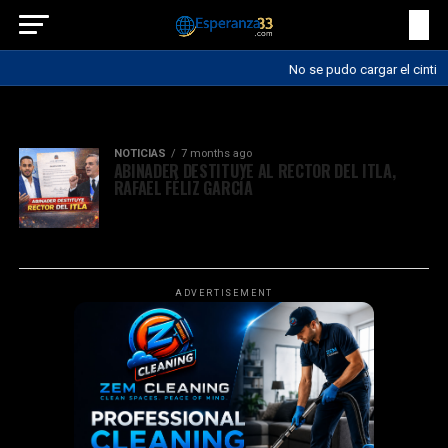
No se pudo cargar el cintillo
All posts tagged "presidencia"
NOTICIAS
7 months ago
ABINADER DESTITUYE AL RECTOR DEL ITLA,
RAFAEL FÉLIZ GARCÍA
ADVERTISEMENT