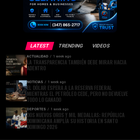
LATEST
TRENDING
VIDEOS
ACTUALIDAD
1 week ago
LA TRANSPARENCIA TAMBIÉN DEBE MIRAR HACIA
ADENTRO
NOTICIAS
1 week ago
EL DÓLAR ESPERA A LA RESERVA FEDERAL
MIENTRAS EL PETRÓLEO CEDE, PERO NO DEVUELVE
TODO LO GANADO
DEPORTES
1 week ago
DOS NUEVOS OROS Y MIL MEDALLAS: REPÚBLICA
DOMINICANA AMPLÍA SU HISTORIA EN SANTO
DOMINGO 2026