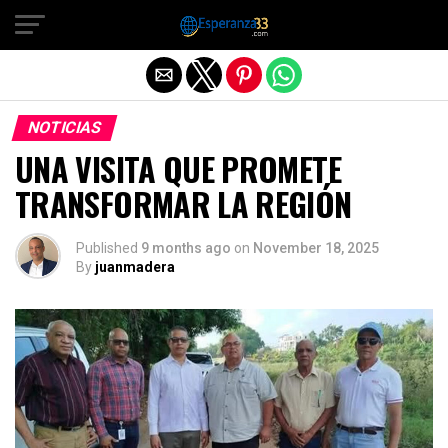
Exit mobile version
NOTICIAS
UNA VISITA QUE PROMETE
TRANSFORMAR LA REGIÓN
Published
9 months ago
on
November 18, 2025
By
juanmadera