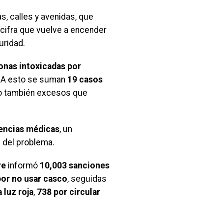
as, calles y avenidas, que
 cifra que vuelve a encender
uridad.
onas intoxicadas por
. A esto se suman
19 casos
ino también excesos que
tencias médicas
, un
n del problema.
re
informó
10,003 sanciones
por no usar casco
, seguidas
a luz roja
,
738 por circular