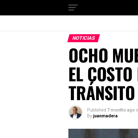
NOTICIAS
OCHO MUE
EL COSTO
TRÁNSITO 
Published
7 months ago
By
juanmadera