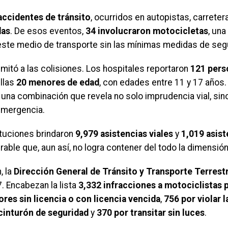
accidentes de tránsito
, ocurridos en autopistas, carreter
das
. De esos eventos,
34 involucraron motocicletas
, una
este medio de transporte sin las mínimas medidas de seg
imitó a las colisiones. Los hospitales reportaron
121 pers
ellas
20 menores de edad
, con edades entre 11 y 17 años
, una combinación que revela no solo imprudencia vial, s
emergencia.
tituciones brindaron
9,979 asistencias viales
y
1,019 asis
able que, aun así, no logra contener del todo la dimensió
, la
Dirección General de Tránsito y Transporte Terrest
7. Encabezan la lista
3,332 infracciones a motociclistas 
res sin licencia o con licencia vencida
,
756 por violar l
cinturón de seguridad
y
370 por transitar sin luces
.