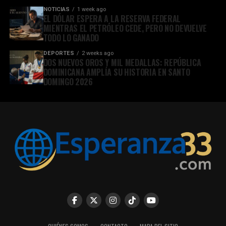
NOTICIAS
1 week ago
EL DÓLAR ESPERA A LA RESERVA FEDERAL
MIENTRAS EL PETRÓLEO CEDE, PERO NO DEVUELVE
TODO LO GANADO
DEPORTES
2 weeks ago
DOS NUEVOS OROS Y MIL MEDALLAS: REPÚBLICA
DOMINICANA AMPLÍA SU HISTORIA EN SANTO
DOMINGO 2026