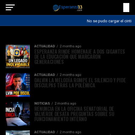
No se pudo cargar el cintillo
All posts tagged "dominicanos"
ACTUALIDAD
2 months ago
ESPERANZA RINDE HOMENAJE A DOS GIGANTES
DE LA EDUCACIÓN QUE MARCARON
GENERACIONES
ACTUALIDAD
2 months ago
DALVIN LA MELODÍA ROMPE EL SILENCIO Y PIDE
DISCULPAS TRAS LA POLÉMICA
NOTICIAS
2 months ago
RENUNCIA EN LA OFICINA SENATORIAL DE
VALVERDE DESATA PREGUNTAS SOBRE SU
FUNCIONAMIENTO INTERNO
ACTUALIDAD
2 months ago