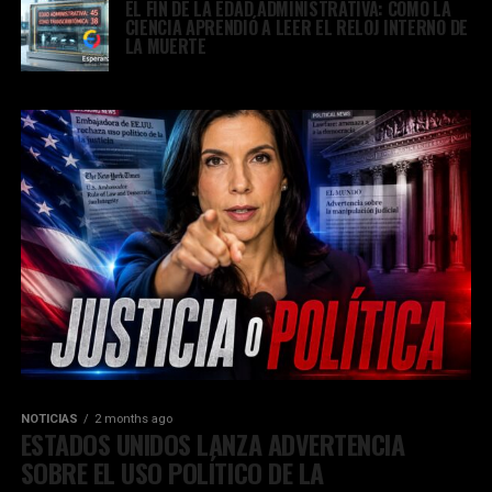
EL FIN DE LA EDAD ADMINISTRATIVA: CÓMO LA
CIENCIA APRENDIÓ A LEER EL RELOJ INTERNO DE
LA MUERTE
NOTICIAS
2 months ago
ESTADOS UNIDOS LANZA ADVERTENCIA
SOBRE EL USO POLÍTICO DE LA